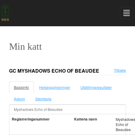
Min katt
GC MYSHADOWS ECHO OF BEAUDEE
Tilbake
Basisinfo
Helseopplysninger
Utstillingsresultater
Avkom
Stamtavle
Myshadows Echo of Beaudee
Registreringsnummer
Kattens navn
Myshadow
Echo of
Beaudee