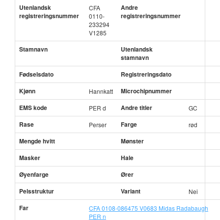
Utenlandsk
Andre
CFA
registreringsnummer
registreringsnummer
0110-
233294
V1285
Stamnavn
Utenlandsk
stamnavn
Fødselsdato
Registreringsdato
Kjønn
Microchipnummer
Hannkatt
EMS kode
Andre titler
PER d
GC
Rase
Farge
Perser
rød
Mengde hvitt
Mønster
Masker
Hale
Øyenfarge
Ører
Pelsstruktur
Variant
Nei
Far
CFA 0108-086475 V0683 Midas Radabaugh
PER n