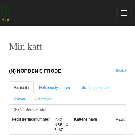
Min katt
(N) NORDEN'S FRODE
Tilbake
Basisinfo
Helseopplysninger
Utstillingsresultater
Avkom
Stamtavle
(N) Norden's Frode
Registreringsnummer
Kattens navn
(NO)
Frode
NRR LO
61671