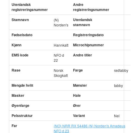
Utenlandsk
Andre
registreringsnummer
registreringsnummer
Stamnavn
Utenlandsk
(N)
stamnavn
Norden's
Fødselsdato
Registreringsdato
Kjønn
Microchipnummer
Hannkatt
EMS kode
Andre titler
NFO d
22
Rase
Farge
Norsk
rødtabby
Skogkatt
Mengde hvitt
Mønster
tabby
Masker
Hale
Øyenfarge
Ører
Pelsstruktur
Variant
Nei
Far
(NO) NRR RX 54486 (N) Norden's Amadeus
NFO d 23