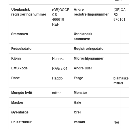
Utenlandsk
Andre
(GB)GCCF
(GB)CA
registreringsnummer
registreringsnummer
CS
RX
466619
970101
REF
Stamnavn
Utenlandsk
stamnavn
Fødselsdato
Registreringsdato
Kjønn
Microchipnummer
Hunnkatt
EMS kode
Andre titler
RAG a 04
Rase
Farge
Ragdoll
blåmaske
mitted
Mengde hvitt
Mønster
mitted
Masker
Hale
Øyenfarge
Ører
Pelsstruktur
Variant
Nei