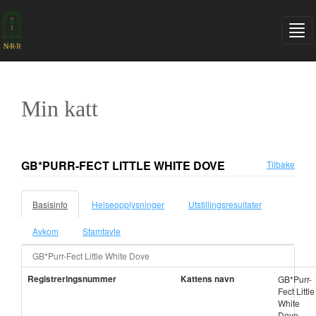
Min katt
GB*PURR-FECT LITTLE WHITE DOVE
Tilbake
Basisinfo
Helseopplysninger
Utstillingsresultater
Avkom
Stamtavle
GB*Purr-Fect Little White Dove
Registreringsnummer
Kattens navn
GB*Purr-
Fect Little
White
Dove