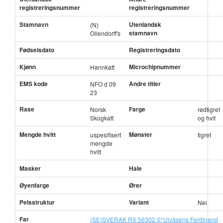
registreringsnummer
registreringsnummer
Stamnavn
Utenlandsk
(N)
stamnavn
Ollendorff's
Fødselsdato
Registreringsdato
Kjønn
Microchipnummer
Hannkatt
EMS kode
Andre titler
NFO d 09
23
Rase
Farge
Norsk
rødtigret
Skogkatt
og hvit
Mengde hvitt
Mønster
uspesifisert
tigret
mengde
hvitt
Masker
Hale
Øyenfarge
Ører
Pelsstruktur
Variant
Nei
Far
(SE)SVERAK RX 56302 S*Ulvåsens Ferdinand