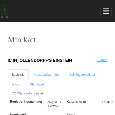
Min katt
IC (N) OLLENDORFF'S EINSTEIN
Tilbake
Basisinfo
Helseopplysninger
Utstillingsresultater
Avkom
Stamtavle
(N) Ollendorff's Einstein
Registreringsnummer
Kattens navn
(NO) NRR
Einstein
LO 62693
Utenlandsk
Andre